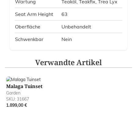
Wartung
Teaköl, Teakfix, Trea Lyx
Seat Arm Height
63
Oberfläche
Unbehandelt
Schwenkbar
Nein
Verwandte Artikel
Navigating through the elements of the carousel is possible
Press to skip carousel
Malaga Tuinset
Garden
SKU: 31667
1.899,00 €