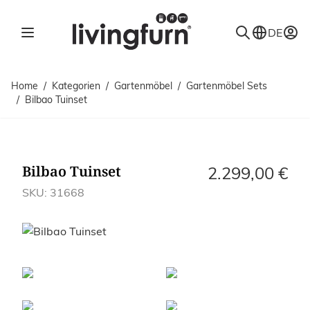
Direkt zum Inhalt
DE
Home
/
Kategorien
/
Gartenmöbel
/
Gartenmöbel Sets
/
Bilbao Tuinset
Bilbao Tuinset
2.299,00 €
SKU: 31668
Bilder