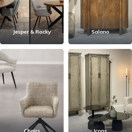
Jesper & Rocky
Salano
Chairs
Icons