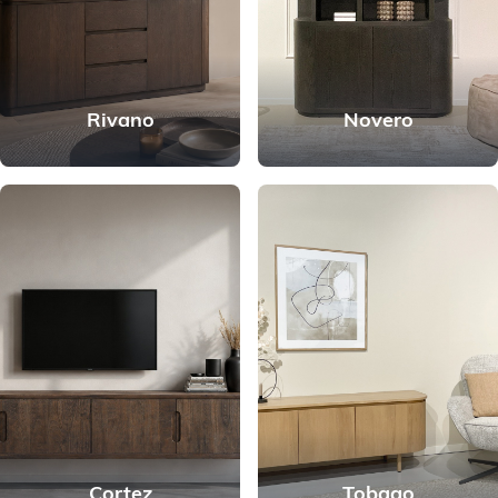
Rivano
Novero
Cortez
Tobago