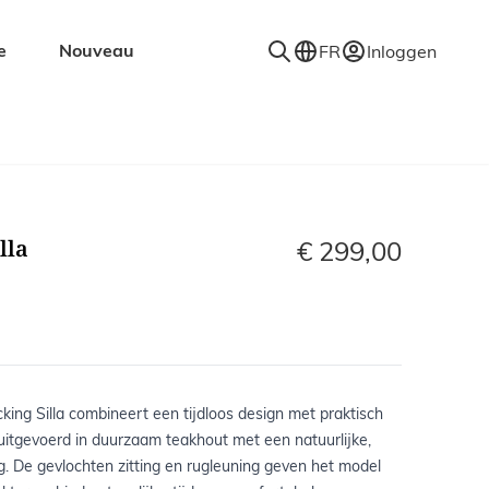
e
Nouveau
FR
Inloggen
jardin
Accessoires
in
Décorations
in
Porte-manteaux
lla
din
Miroirs
€ 299,00
Tapis
din
Luminaires
Étagères murales
cking Silla combineert een tijdloos design met praktisch
uitgevoerd in duurzaam teakhout met een natuurlijke,
g. De gevlochten zitting en rugleuning geven het model