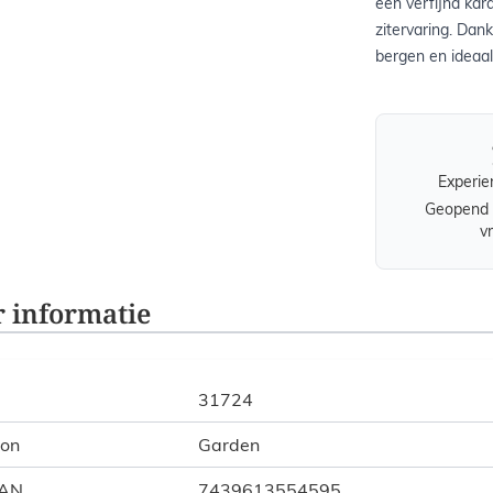
een verfijnd kar
zitervaring. Dank
bergen en ideaal 
Experie
Geopend 
v
 informatie
31724
ion
Garden
EAN
7439613554595