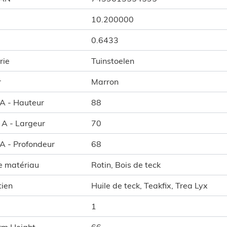
10.200000
0.6433
rie
Tuinstoelen
r
Marron
 A - Hauteur
88
l A - Largeur
70
 A - Profondeur
68
e matériau
Rotin, Bois de teck
tien
Huile de teck, Teakfix, Trea Lyx
1
rm Height
66