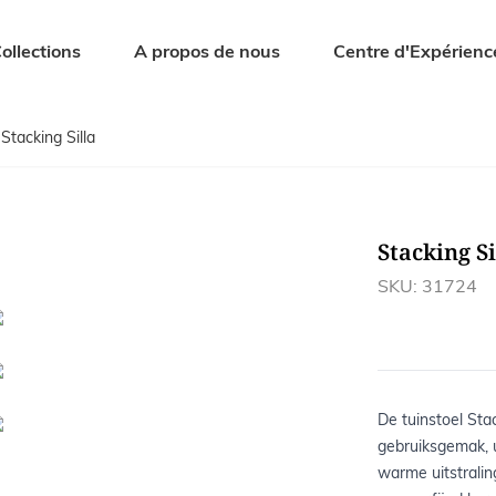
ollections
A propos de nous
Centre d'Expérienc
Stacking Silla
Chaises et fauteuils
Mobilier de 
Chaises de salle à manger
Tables de jard
nt
Tabourets de bar
Bancs de jard
Stacking Si
er
Bancs
Chaises de jar
es
Tabourets
Bains de soleil
SKU: 31724
Fauteuils
Salnons de jar
De tuinstoel Sta
gebruiksgemak, 
warme uitstralin