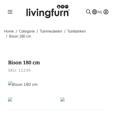
Ga naar de inhoud
NL
Home
/
Categorie
/
Tuinmeubelen
/
Tuinbanken
/
Bison 180 cm
Bison 180 cm
SKU: 11235
Afbeeldingen