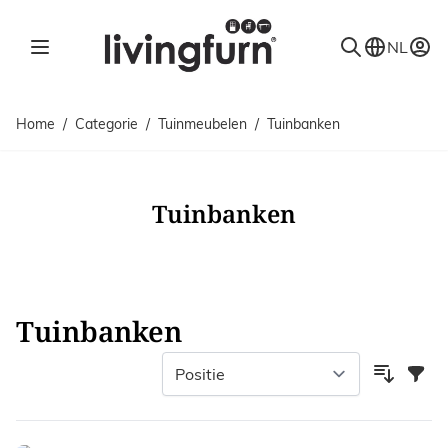
Ga naar de inhoud
NL
Home
/
Categorie
/
Tuinmeubelen
/
Tuinbanken
Tuinbanken
Tuinbanken
Filter