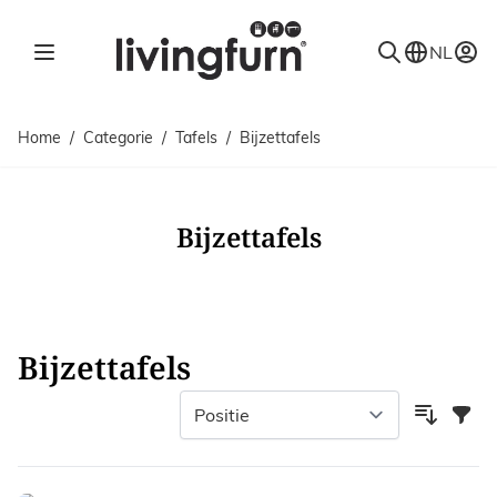
Ga naar de inhoud
NL
Home
/
Categorie
/
Tafels
/
Bijzettafels
Bijzettafels
Bijzettafels
Filter