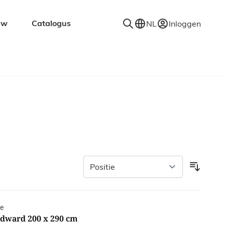
uw
Catalogus
NL
Inloggen
en
Accessoires
Decoratie
Kapstokken
Spiegels
Vloerkleden
Verlichting
Wandplanken
Edward 200 x 290 cm