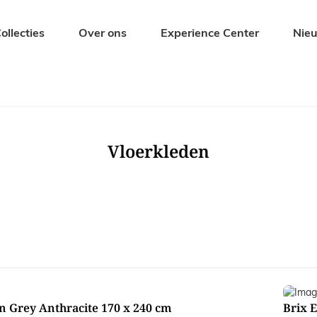
ollecties
Over ons
Experience Center
Nie
Zitmeubelen
Tuinmeubel
Eetkamerstoelen
Tuintafels
Barkrukken
Tuinbanken
Vloerkleden
s
Banken
Tuinstoelen
Krukjes en Hockers
Ligbedden
Fauteuils
Tuinsets
n Grey Anthracite 170 x 240 cm
Brix 