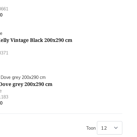
3661
00
Kelly Vintage Black 200x290 cm
3371
 Dove grey 200x290 cm
e
1183
00
Toon