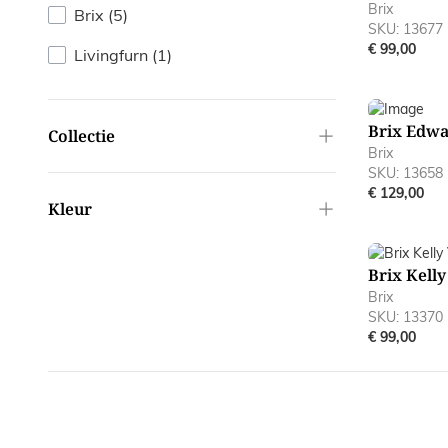
Brix
products available
Brix
(
5
)
SKU: 13677
€ 99,00
products available
Livingfurn
(
1
)
Brix Edwa
filter
Collectie
Brix
SKU: 13658
€ 129,00
filter
Kleur
Brix Kell
Brix
SKU: 13370
€ 99,00