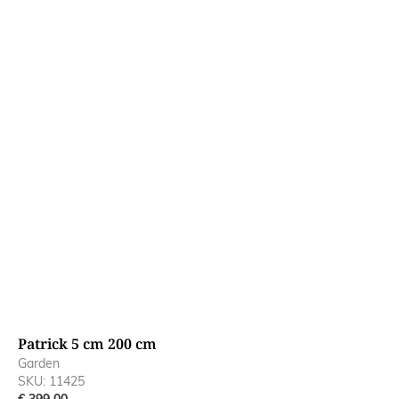
Patrick 5 cm 200 cm
P
Garden
G
SKU: 11425
S
€ 399,00
€