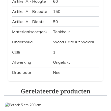
Artikel A - Hoogte
60
Artikel A - Breedte
150
Artikel A - Diepte
50
Materiaalsoort(en)
Teakhout
Onderhoud
Wood Care Kit Waxoil
Colli
1
Afwerking
Ongelakt
Draaibaar
Nee
Gerelateerde producten
Navigating through the elements of the carousel is possible
Press to skip carousel
Press to go to carousel navigation