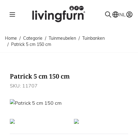
Ga naar de inhoud
NL
Home
/
Categorie
/
Tuinmeubelen
/
Tuinbanken
/
Patrick 5 cm 150 cm
Patrick 5 cm 150 cm
SKU: 11707
Afbeeldingen