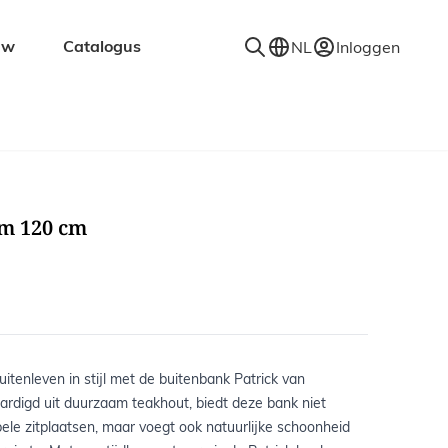
uw
Catalogus
NL
Inloggen
en
Accessoires
Decoratie
Kapstokken
cm 120 cm
Spiegels
Vloerkleden
Verlichting
Wandplanken
uitenleven in stijl met de buitenbank Patrick van
aardigd uit duurzaam teakhout, biedt deze bank niet
ele zitplaatsen, maar voegt ook natuurlijke schoonheid