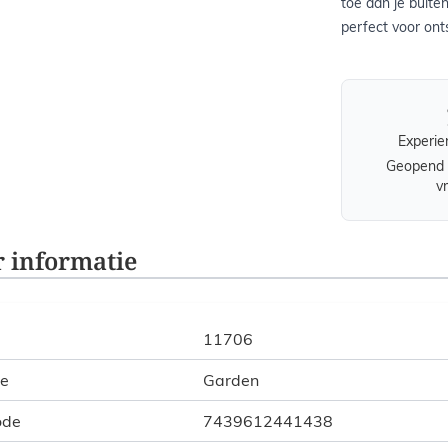
toe aan je buite
perfect voor onts
Experie
Geopend 
v
 informatie
11706
ie
Garden
ode
7439612441438