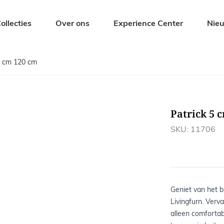
ollecties
Over ons
Experience Center
Nie
5 cm 120 cm
Zitmeubelen
Tuinmeubel
Eetkamerstoelen
Tuintafels
Barkrukken
Tuinbanken
Patrick 5 
s
Banken
Tuinstoelen
Krukjes en Hockers
Ligbedden
SKU: 11706
Fauteuils
Tuinsets
Geniet van het b
Livingfurn. Verv
alleen comfortab