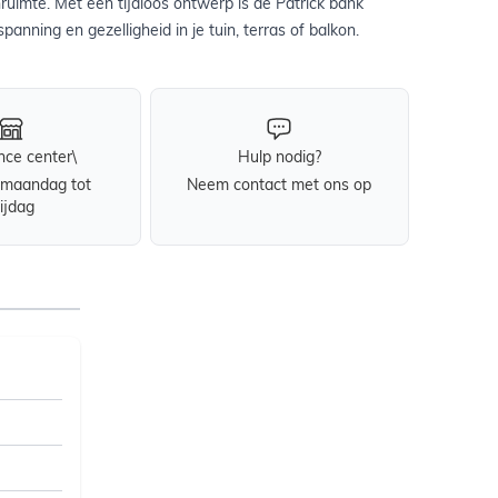
nruimte. Met een tijdloos ontwerp is de Patrick bank
panning en gezelligheid in je tuin, terras of balkon.
nce center\
Hulp nodig?
maandag tot
Neem contact met ons op
rijdag