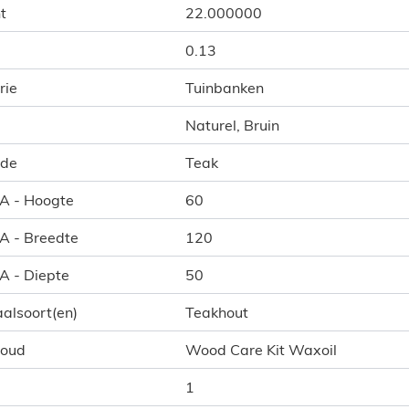
t
22.000000
0.13
rie
Tuinbanken
Naturel, Bruin
ode
Teak
 A - Hoogte
60
 A - Breedte
120
 A - Diepte
50
alsoort(en)
Teakhout
houd
Wood Care Kit Waxoil
1