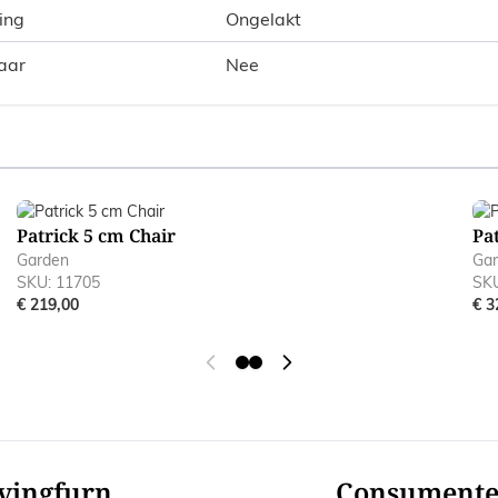
ing
Ongelakt
aar
Nee
ible using the tab key. You can skip the carousel or go straig
Patrick 5 cm Chair
Pa
Garden
Ga
SKU: 11705
SKU
€ 219,00
€ 3
vingfurn
Consument