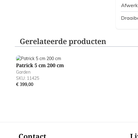
Afwerk
Draaib
Gerelateerde producten
Navigating through the elements of the carousel is poss
Press to skip carousel
Press to go to carousel navigation
Patrick 5 cm 200 cm
Garden
SKU: 11425
€ 399,00
Contact
Li