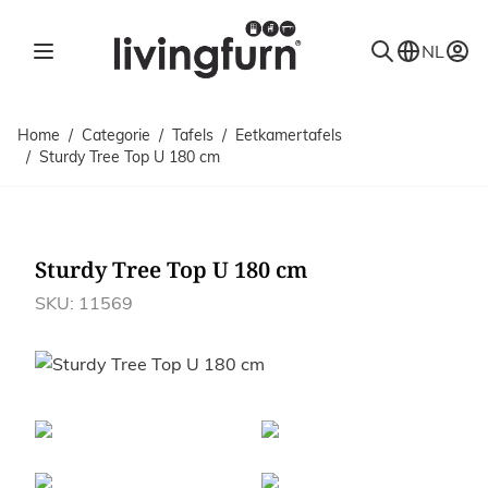
Ga naar de inhoud
NL
Home
/
Categorie
/
Tafels
/
Eetkamertafels
/
Sturdy Tree Top U 180 cm
Sturdy Tree Top U 180 cm
SKU: 11569
Afbeeldingen