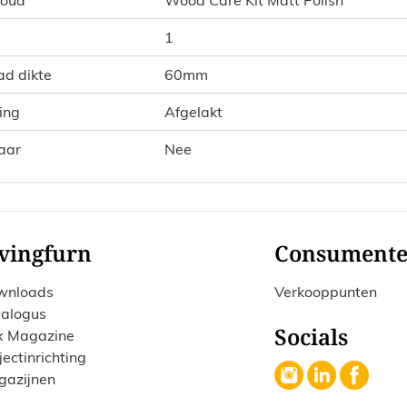
1
ad dikte
60mm
ing
Afgelakt
aar
Nee
vingfurn
Consument
wnloads
Verkooppunten
alogus
Socials
x Magazine
jectinrichting
gazijnen