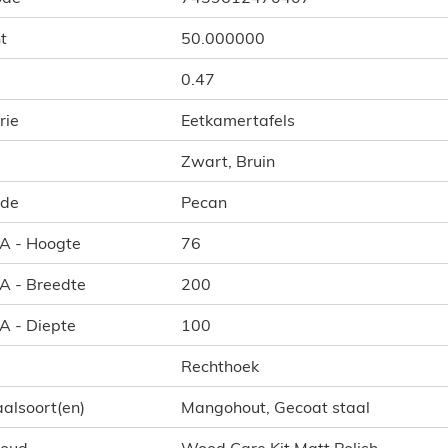
t
50.000000
0.47
rie
Eetkamertafels
Zwart, Bruin
ode
Pecan
 A - Hoogte
76
 A - Breedte
200
 A - Diepte
100
Rechthoek
alsoort(en)
Mangohout, Gecoat staal
houd
Wood Care Kit Matt Polish