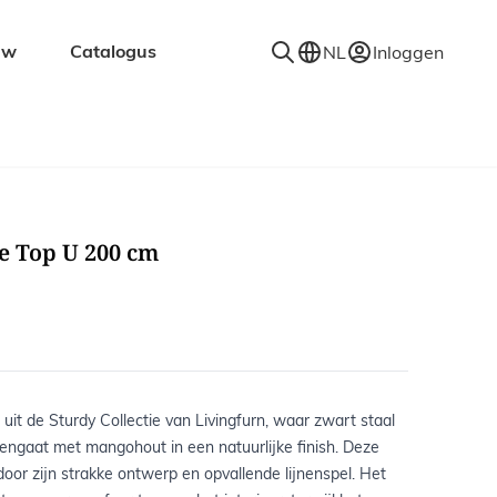
uw
Catalogus
NL
Inloggen
en
Accessoires
Decoratie
Kapstokken
e Top U 200 cm
Spiegels
Vloerkleden
Verlichting
Wandplanken
 uit de Sturdy Collectie van Livingfurn, waar zwart staal
ngaat met mangohout in een natuurlijke finish. Deze
 door zijn strakke ontwerp en opvallende lijnenspel. Het