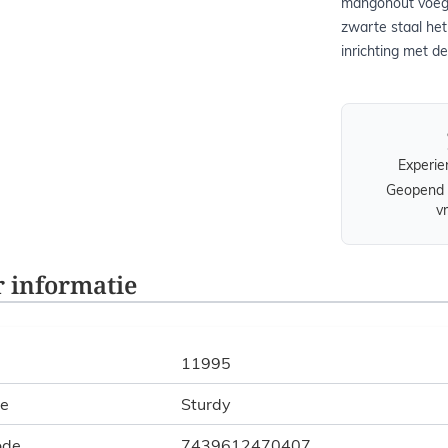
mangohout voegt 
zwarte staal het
inrichting met de
Experie
Geopend 
v
 informatie
11995
ie
Sturdy
ode
7439612470407