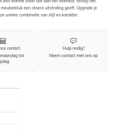
een warme sfeer toe aan het interieur, terwijl het
 meubelstuk een stoere uitstraling geeft. Upgrade je
ze unieke combinatie van stijl en karakter.
nce center\
Hulp nodig?
maandag tot
Neem contact met ons op
rijdag