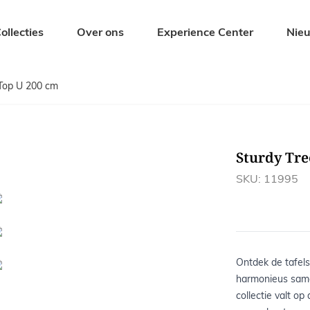
ollecties
Over ons
Experience Center
Nie
 Top U 200 cm
Zitmeubelen
Tuinmeubel
Eetkamerstoelen
Tuintafels
Barkrukken
Tuinbanken
Sturdy Tre
s
Banken
Tuinstoelen
Krukjes en Hockers
Ligbedden
SKU: 11995
Fauteuils
Tuinsets
Ontdek de tafels
harmonieus same
collectie valt op