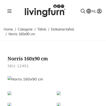
Ga naar de inhoud
NL
Home
/
Categorie
/
Tafels
/
Eetkamertafels
/
Norris 160x90 cm
Norris 160x90 cm
SKU: 12401
Afbeeldingen