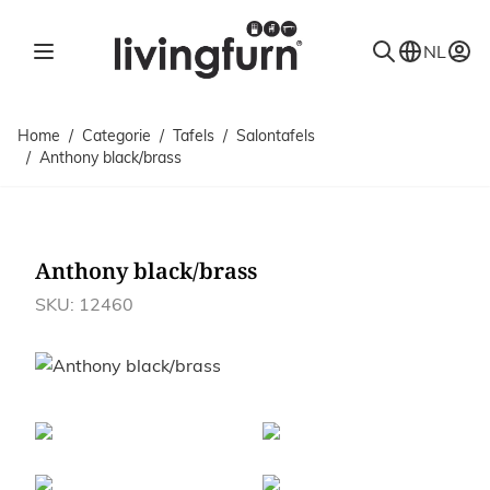
Ga naar de inhoud
NL
Home
/
Categorie
/
Tafels
/
Salontafels
/
Anthony black/brass
Anthony black/brass
SKU: 12460
Afbeeldingen