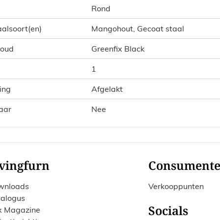
Rond
alsoort(en)
Mangohout, Gecoat staal
houd
Greenfix Black
1
ing
Afgelakt
aar
Nee
vingfurn
Consument
wnloads
Verkooppunten
alogus
Socials
x Magazine