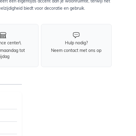
eeft een eigentijds accent aan je woonruimte, terwijl het
elzijdigheid biedt voor decoratie en gebruik.
nce center\
Hulp nodig?
maandag tot
Neem contact met ons op
rijdag