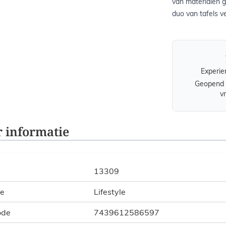
van materialen g
duo van tafels ve
Experie
Geopend 
v
 informatie
13309
ie
Lifestyle
ode
7439612586597