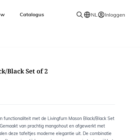
uw
Catalogus
NL
Inloggen
en
Accessoires
Decoratie
Kapstokken
k/Black Set of 2
Spiegels
Vloerkleden
Verlichting
Wandplanken
 en functionaliteit met de Livingfurn Mason Black/Black Set
s. Gemaakt van prachtig mangohout en afgewerkt met
ralen deze tafeltjes moderne elegantie uit. De combinatie