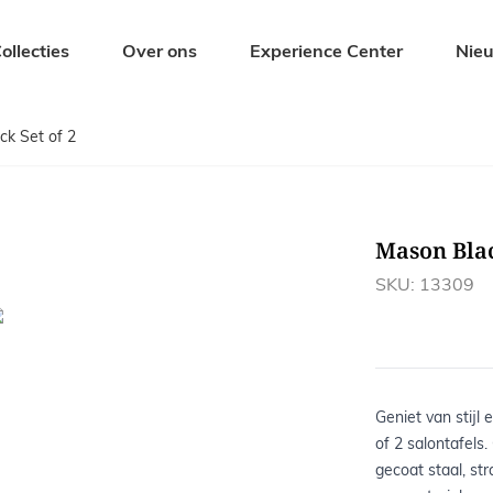
ollecties
Over ons
Experience Center
Nie
ck Set of 2
Zitmeubelen
Tuinmeubel
Eetkamerstoelen
Tuintafels
Barkrukken
Tuinbanken
Mason Blac
s
Banken
Tuinstoelen
Krukjes en Hockers
Ligbedden
SKU: 13309
Fauteuils
Tuinsets
Geniet van stijl
of 2 salontafel
gecoat staal, st