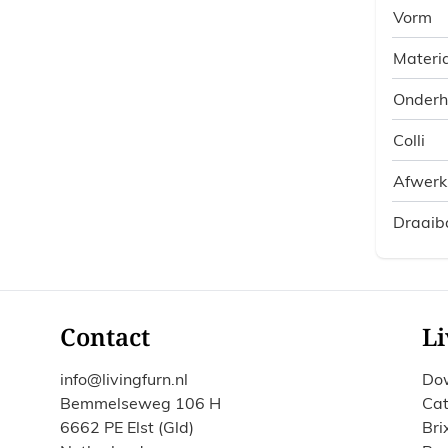
Vorm
Materia
Onder
Colli
Afwerk
Draaib
Contact
Li
info@livingfurn.nl
Do
Bemmelseweg 106 H
Cat
6662 PE Elst (Gld)
Bri