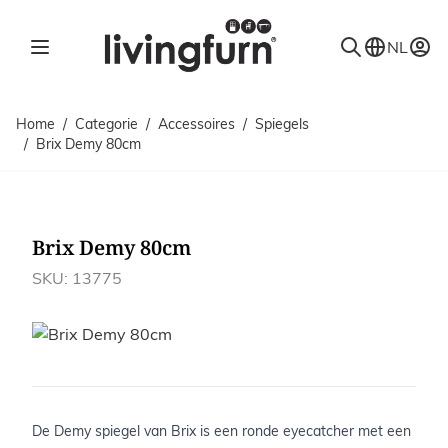
Ga naar de inhoud
NL
Home
/
Categorie
/
Accessoires
/
Spiegels
/
Brix Demy 80cm
Brix Demy 80cm
SKU: 13775
Afbeeldingen
De Demy spiegel van Brix is een ronde eyecatcher met een