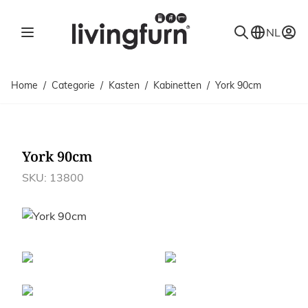
Ga naar de inhoud
NL
Home
/
Categorie
/
Kasten
/
Kabinetten
/
York 90cm
York 90cm
SKU: 13800
Afbeeldingen