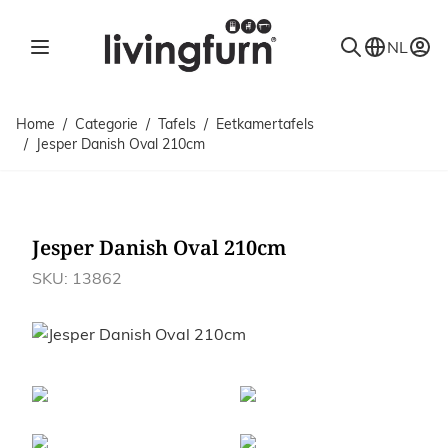
Ga naar de inhoud
NL
Home
/
Categorie
/
Tafels
/
Eetkamertafels
/
Jesper Danish Oval 210cm
Jesper Danish Oval 210cm
SKU: 13862
Afbeeldingen