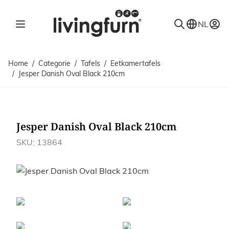
Ga naar de inhoud
NL
Home
/
Categorie
/
Tafels
/
Eetkamertafels
/
Jesper Danish Oval Black 210cm
Jesper Danish Oval Black 210cm
SKU: 13864
Afbeeldingen