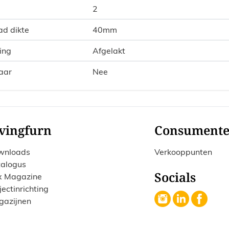
2
ad dikte
40mm
ing
Afgelakt
aar
Nee
vingfurn
Consument
wnloads
Verkooppunten
alogus
Socials
x Magazine
jectinrichting
gazijnen