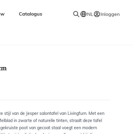
uw
Catalogus
NL
Inloggen
en
Accessoires
Decoratie
Kapstokken
0cm
Spiegels
Vloerkleden
Verlichting
Wandplanken
e stijl van de Jesper salontafel van Livingfurn. Met een
lblad in zwarte of naturelle tinten, straalt deze tafel
e gekruiste poot van gecoat staal voegt een modern