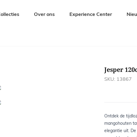
ollecties
Over ons
Experience Center
Nie
Zitmeubelen
Tuinmeubel
Eetkamerstoelen
Tuintafels
Barkrukken
Tuinbanken
Jesper 12
s
Banken
Tuinstoelen
Krukjes en Hockers
Ligbedden
SKU: 13867
Fauteuils
Tuinsets
Ontdek de tijdloz
mangohouten tafe
elegantie uit. D