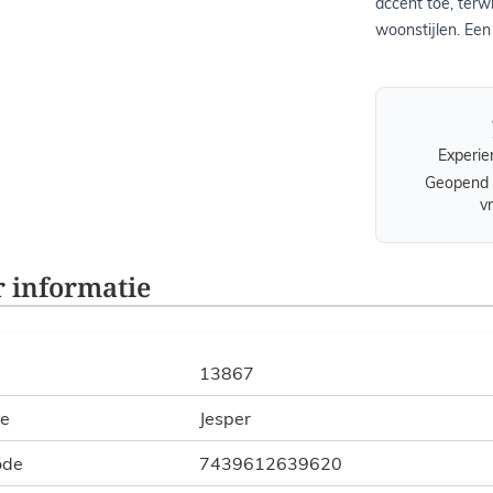
accent toe, terwi
woonstijlen. Een
Experie
Geopend 
v
 informatie
13867
ie
Jesper
ode
7439612639620