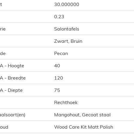
t
30.000000
0.23
rie
Salontafels
Zwart, Bruin
ode
Pecan
 A - Hoogte
40
 A - Breedte
120
 A - Diepte
75
Rechthoek
alsoort(en)
Mangohout, Gecoat staal
houd
Wood Care Kit Matt Polish