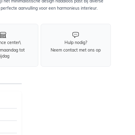
jl het minimalistische design naadloos past bij diverse
 perfecte aanvulling voor een harmonieus interieur.
nce center\
Hulp nodig?
maandag tot
Neem contact met ons op
rijdag