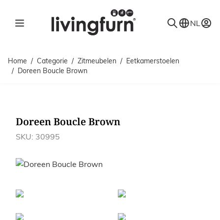
Ga naar de inhoud
NL
Home
/
Categorie
/
Zitmeubelen
/
Eetkamerstoelen
/
Doreen Boucle Brown
Doreen Boucle Brown
SKU: 30995
Afbeeldingen