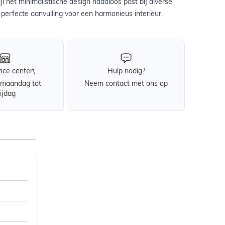
jl het minimalistische design naadloos past bij diverse
 perfecte aanvulling voor een harmonieus interieur.
nce center\
Hulp nodig?
maandag tot
Neem contact met ons op
rijdag