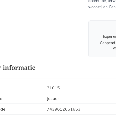
accent toe, terwi
woonstijlen. Een
Experie
Geopend 
v
 informatie
31015
ie
Jesper
ode
7439612651653