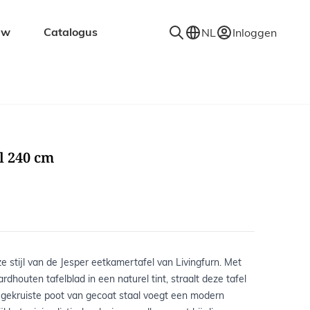
uw
Catalogus
NL
Inloggen
en
Accessoires
Decoratie
Kapstokken
l 240 cm
Spiegels
Vloerkleden
Verlichting
Wandplanken
ze stijl van de Jesper eetkamertafel van Livingfurn. Met
dhouten tafelblad in een naturel tint, straalt deze tafel
e gekruiste poot van gecoat staal voegt een modern