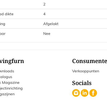
2
ad dikte
4
ing
Afgelakt
aar
Nee
vingfurn
Consument
wnloads
Verkooppunten
alogus
Socials
x Magazine
jectinrichting
gazijnen