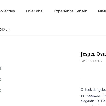
ollecties
Over ons
Experience Center
Nie
 240 cm
Zitmeubelen
Tuinmeubel
Eetkamerstoelen
Tuintafels
Barkrukken
Tuinbanken
Jesper Ova
s
Banken
Tuinstoelen
Krukjes en Hockers
Ligbedden
SKU: 31015
Fauteuils
Tuinsets
Ontdek de tijdlo
een duurzaam har
elegantie uit. D