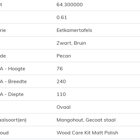
t
64.300000
0.61
rie
Eetkamertafels
Zwart, Bruin
ode
Pecan
 A - Hoogte
76
 A - Breedte
240
 A - Diepte
110
Ovaal
alsoort(en)
Mangohout, Gecoat staal
houd
Wood Care Kit Matt Polish