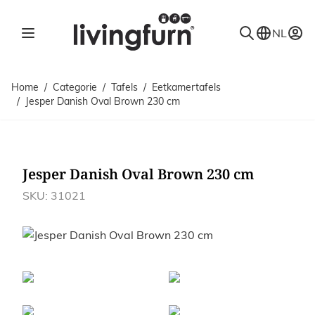
Ga naar de inhoud
NL
Home
/
Categorie
/
Tafels
/
Eetkamertafels
/
Jesper Danish Oval Brown 230 cm
Jesper Danish Oval Brown 230 cm
SKU: 31021
Afbeeldingen