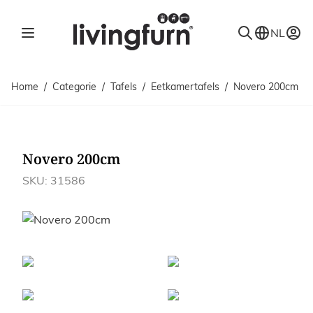
Ga naar de inhoud
NL
Home
/
Categorie
/
Tafels
/
Eetkamertafels
/
Novero 200cm
Novero 200cm
SKU: 31586
Afbeeldingen