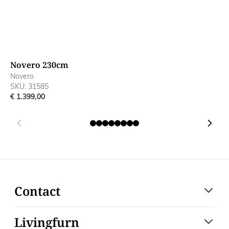
Novero 230cm
N
Novero
N
SKU: 31585
S
€ 1.399,00
€
Contact
Livingfurn