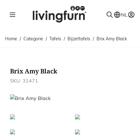
Ga naar de inhoud
NL
Home
/
Categorie
/
Tafels
/
Bijzettafels
/
Brix Amy Black
Brix Amy Black
SKU: 31471
Afbeeldingen