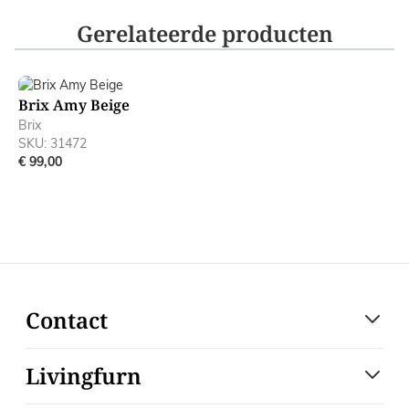
Gerelateerde producten
Navigating through the elements of the carousel is possible
Press to skip carousel
Brix Amy Beige
Brix
SKU: 31472
€ 99,00
Contact
Livingfurn