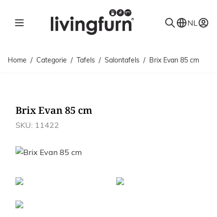
Ga naar de inhoud
NL
Home
/
Categorie
/
Tafels
/
Salontafels
/
Brix Evan 85 cm
Brix Evan 85 cm
SKU: 11422
Afbeeldingen