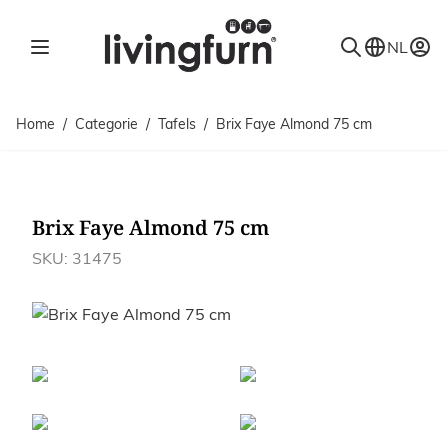
Ga naar de inhoud
NL
Home
/
Categorie
/
Tafels
/
Brix Faye Almond 75 cm
Brix Faye Almond 75 cm
SKU: 31475
Afbeeldingen