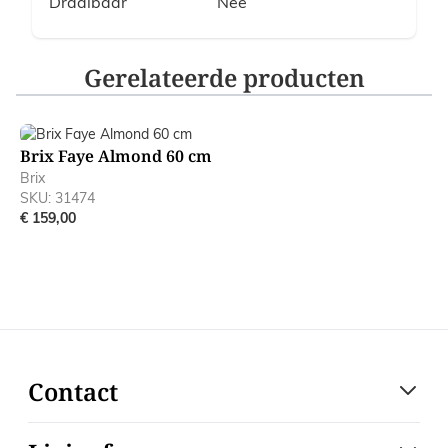
Draaibaar
Nee
Gerelateerde producten
Navigating through the elements of the carousel is possible
Press to skip carousel
Brix Faye Almond 60 cm
Brix
SKU: 31474
€ 159,00
Contact