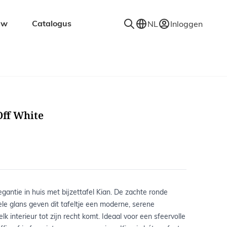
uw
Catalogus
NL
Inloggen
en
Accessoires
Decoratie
Kapstokken
Off White
Spiegels
Vloerkleden
Verlichting
Wandplanken
egantie in huis met bijzettafel Kian. De zachte ronde
le glans geven dit tafeltje een moderne, serene
 elk interieur tot zijn recht komt. Ideaal voor een sfeervolle