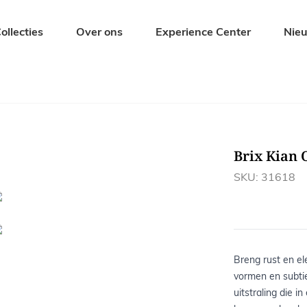
ollecties
Over ons
Experience Center
Nie
Zitmeubelen
Tuinmeubel
Eetkamerstoelen
Tuintafels
Barkrukken
Tuinbanken
Brix Kian 
s
Banken
Tuinstoelen
Krukjes en Hockers
Ligbedden
SKU: 31618
Fauteuils
Tuinsets
Breng rust en el
vormen en subtie
uitstraling die in