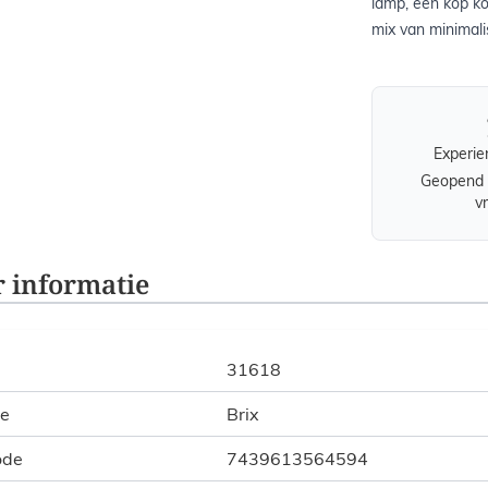
lamp, een kop ko
mix van minimalis
Experie
Geopend 
v
 informatie
31618
ie
Brix
ode
7439613564594