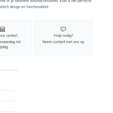
ffie of je favoriete woonaccessoires. Kian is hét perfecte
tisch design en functionaliteit.
nce center\
Hulp nodig?
maandag tot
Neem contact met ons op
rijdag