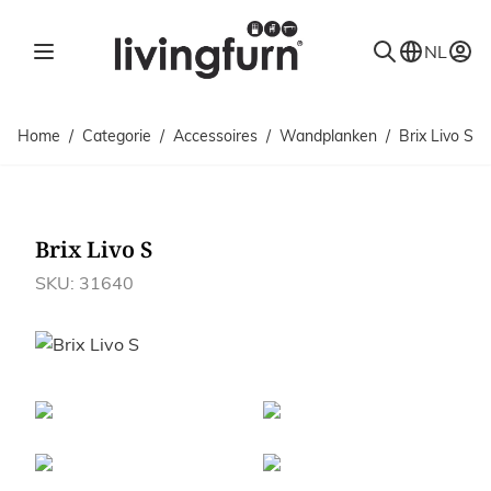
Ga naar de inhoud
NL
Home
/
Categorie
/
Accessoires
/
Wandplanken
/
Brix Livo S
Brix Livo S
SKU: 31640
Afbeeldingen