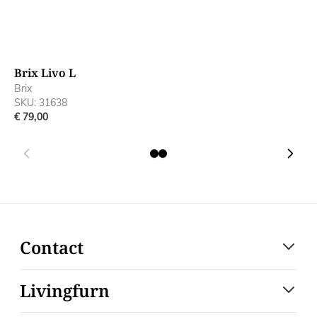
Brix Livo L
B
Brix
B
SKU: 31638
S
€ 79,00
€
Contact
Livingfurn