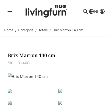
Ga naar de inhoud
NL
Home
/
Categorie
/
Tafels
/
Brix Marron 140 cm
Brix Marron 140 cm
SKU: 31468
Afbeeldingen