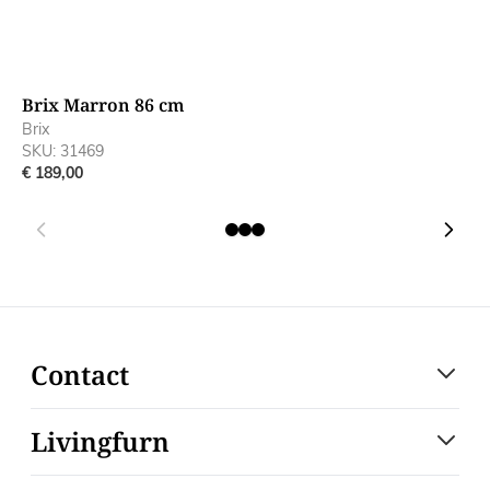
Brix Marron 86 cm
B
Brix
B
SKU: 31469
S
€ 189,00
€
Contact
Livingfurn