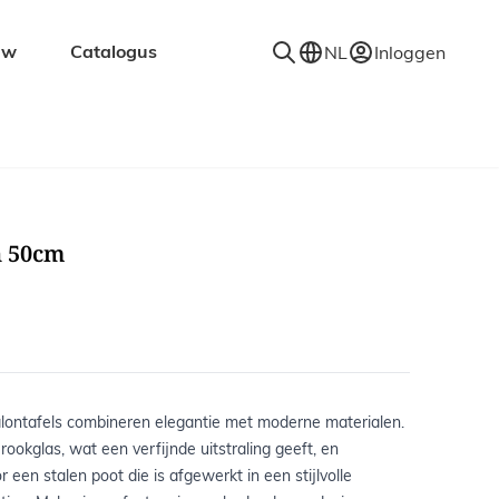
uw
Catalogus
NL
Inloggen
en
Accessoires
Decoratie
Kapstokken
n 50cm
Spiegels
Vloerkleden
Verlichting
Wandplanken
alontafels combineren elegantie met moderne materialen.
rookglas, wat een verfijnde uitstraling geeft, en
 een stalen poot die is afgewerkt in een stijlvolle