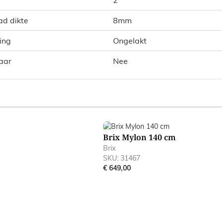
ad dikte
8mm
ing
Ongelakt
aar
Nee
ible using the tab key. You can skip the carousel or go straig
Brix Mylon 140 cm
Brix
SKU: 31467
€ 649,00