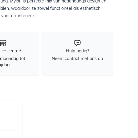
ating. Mylon is perfecte mix van hedendaags design en
len, waardoor ze zowel functioneel als esthetisch
 voor elk interieur.
nce center\
Hulp nodig?
maandag tot
Neem contact met ons op
rijdag