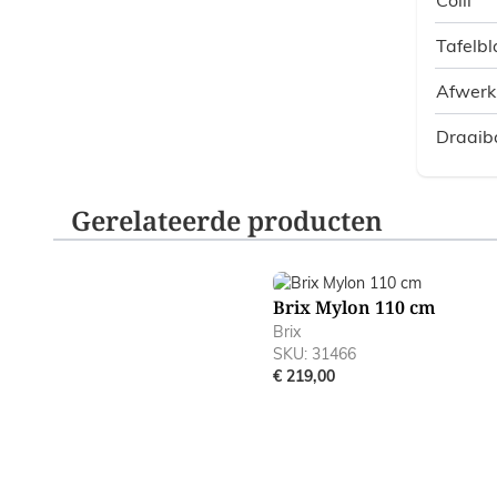
Tafelbl
Afwerk
Draaib
Gerelateerde producten
Navigating through the elements of the carousel is poss
Press to skip carousel
Brix Mylon 110 cm
Brix
SKU: 31466
€ 219,00