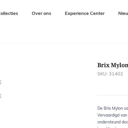
ollecties
Over ons
Experience Center
Nie
Zitmeubelen
Tuinmeubel
Eetkamerstoelen
Tuintafels
Barkrukken
Tuinbanken
Brix Mylo
s
Banken
Tuinstoelen
Krukjes en Hockers
Ligbedden
SKU: 31402
Fauteuils
Tuinsets
De Brix Mylon s
Vervaardigd van 
ondersteund door