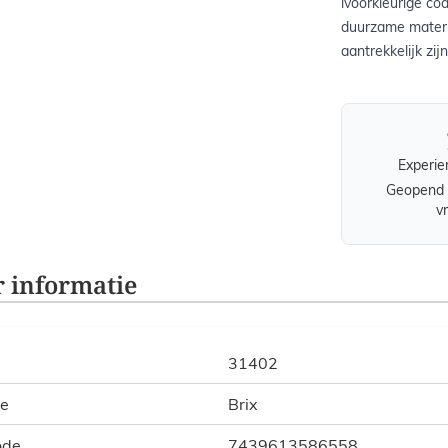
ivoorkleurige co
duurzame materia
aantrekkelijk zijn
Experie
Geopend 
v
 informatie
31402
ie
Brix
ode
7439613586558