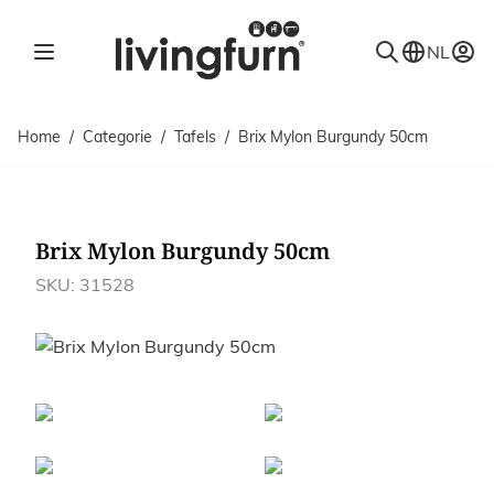
Ga naar de inhoud
NL
Home
/
Categorie
/
Tafels
/
Brix Mylon Burgundy 50cm
Brix Mylon Burgundy 50cm
SKU: 31528
Afbeeldingen