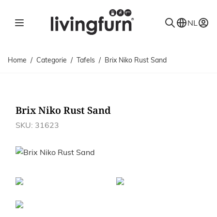
Ga naar de inhoud
NL
Home
/
Categorie
/
Tafels
/
Brix Niko Rust Sand
Brix Niko Rust Sand
SKU: 31623
Afbeeldingen