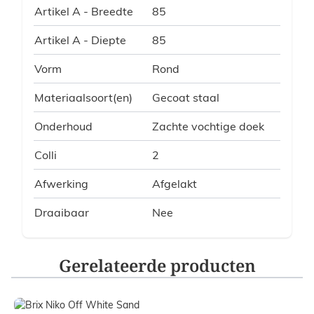
Artikel A - Breedte
85
Artikel A - Diepte
85
Vorm
Rond
Materiaalsoort(en)
Gecoat staal
Onderhoud
Zachte vochtige doek
Colli
2
Afwerking
Afgelakt
Draaibaar
Nee
Gerelateerde producten
Navigating through the elements of the carousel is possible
Press to skip carousel
Press to go to carousel navigation