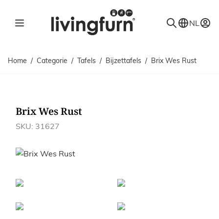
Ga naar de inhoud
NL
Home
/
Categorie
/
Tafels
/
Bijzettafels
/
Brix Wes Rust
Brix Wes Rust
SKU: 31627
Afbeeldingen