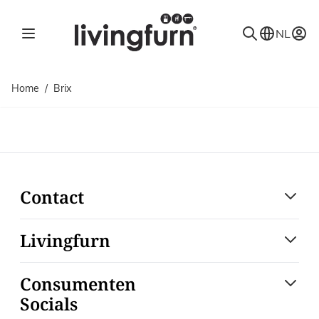
Ga naar de inhoud
NL
Home
/
Brix
Contact
Livingfurn
Consumenten
Socials