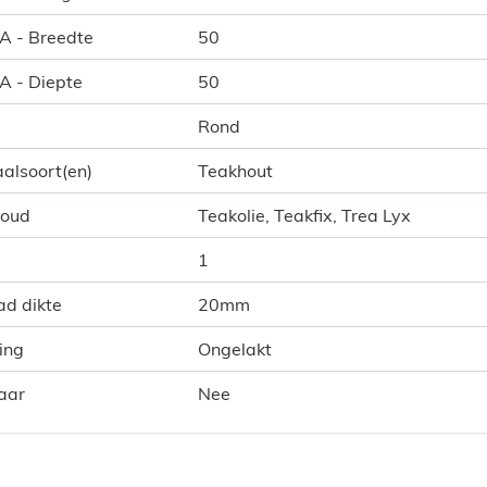
 A - Breedte
50
 A - Diepte
50
Rond
alsoort(en)
Teakhout
houd
Teakolie, Teakfix, Trea Lyx
1
ad dikte
20mm
ing
Ongelakt
aar
Nee