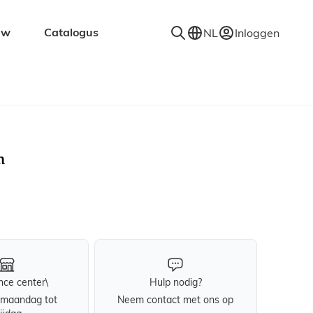
uw
Catalogus
NL
Inloggen
en
Accessoires
Decoratie
Kapstokken
m
Spiegels
Vloerkleden
Verlichting
Wandplanken
nce center\
Hulp nodig?
maandag tot
Neem contact met ons op