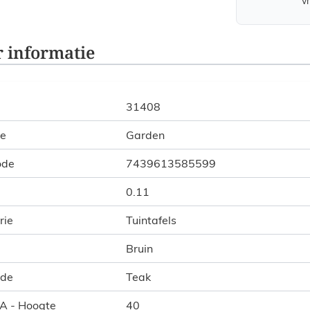
v
 informatie
31408
ie
Garden
ode
7439613585599
0.11
rie
Tuintafels
Bruin
ode
Teak
 A - Hoogte
40