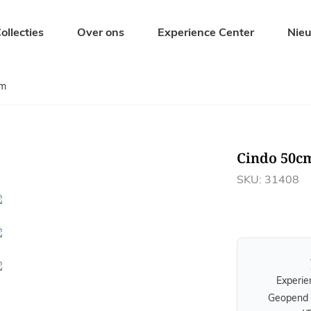
ollecties
Over ons
Experience Center
Nie
cm
Zitmeubelen
Tuinmeubel
Eetkamerstoelen
Tuintafels
Barkrukken
Tuinbanken
Cindo 50c
s
Banken
Tuinstoelen
Krukjes en Hockers
Ligbedden
SKU: 31408
Fauteuils
Tuinsets
Experie
Geopend 