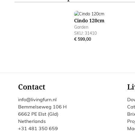
Navigating through the elements of the carousel is poss
Press to skip carousel
Cindo 120cm
Garden
SKU: 31410
€ 599,00
Contact
Li
info@livingfurn.nl
Do
Bemmelseweg 106 H
Cat
6662 PE Elst (Gld)
Bri
Netherlands
Pro
+31 481 350 659
Ma