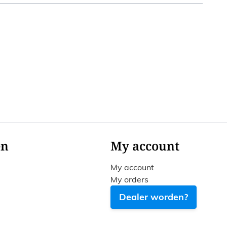
ht to carousel navigation using the skip links.
en
My account
My account
My orders
Dealer worden?