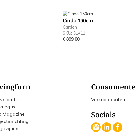
ible using the tab key. You can skip the carousel or go straig
Cindo 150cm
Garden
SKU: 31411
€ 899,00
vingfurn
Consument
wnloads
Verkooppunten
alogus
Socials
x Magazine
jectinrichting
gazijnen