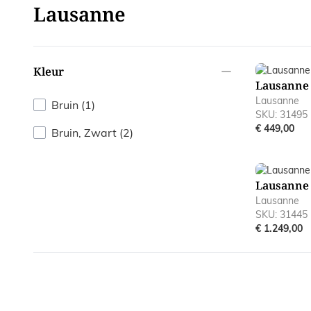
Lausanne
filter
Kleur
Lausanne
Lausanne
products available
Bruin
(
1
)
SKU: 31495
€ 449,00
products available
Bruin, Zwart
(
2
)
Lausanne
Lausanne
SKU: 31445
€ 1.249,00