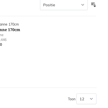
nne 170cm
ne
1446
00
Toon