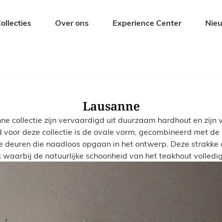
ollecties
Over ons
Experience Center
Nie
Zitmeubelen
Tuinmeubel
Eetkamerstoelen
Tuintafels
Barkrukken
Tuinbanken
Lausanne
s
Banken
Tuinstoelen
 collectie zijn vervaardigd uit duurzaam hardhout en zijn 
Krukjes en Hockers
Ligbedden
voor deze collectie is de ovale vorm, gecombineerd met de n
Fauteuils
Tuinsets
e deuren die naadloos opgaan in het ontwerp. Deze strakke 
 waarbij de natuurlijke schoonheid van het teakhout volledig