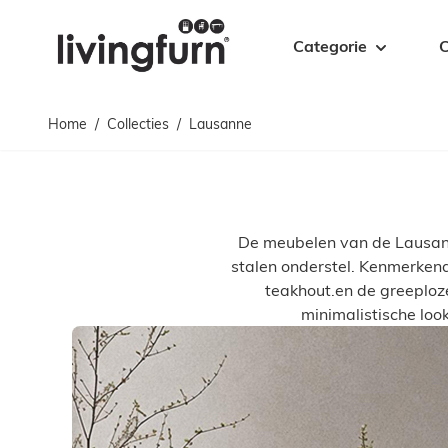
Ga naar de inhoud
Categorie
C
Home
/
Collecties
/
Lausanne
Kasten
Tafels
Kabinetten
Salontafels
Dressoirs
Bijzettafels
TV meubelen
Eetkamertafel
De meubelen van de Lausanne
Zwevende TV meubelen
Wandtafels
stalen onderstel. Kenmerkend 
Boekenkasten
Bartafels
teakhout.en de greeploz
Ladekasten
Bureaus
minimalistische look
Vitrinekasten
Tafelpoten