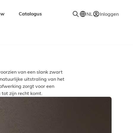
uw
Catalogus
NL
Inloggen
en
Accessoires
Decoratie
Kapstokken
Spiegels
voorzien van een slank zwart
Vloerkleden
atuurlijke uitstraling van het
Verlichting
afwerking zorgt voor een
Wandplanken
 tot zijn recht komt.