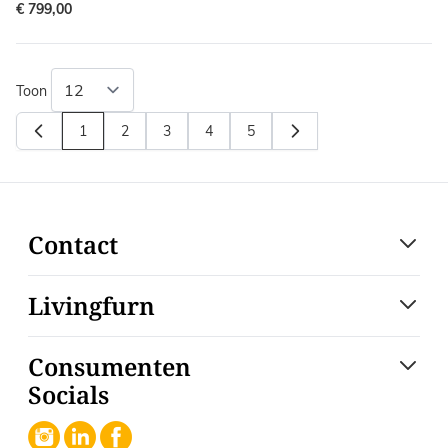
€ 799,00
Toon
1
2
3
4
5
U lees momenteel pagina
Pagina
Pagina
Pagina
Pagina
Contact
Livingfurn
Consumenten
Socials