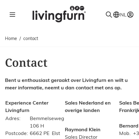
Ga naar de inhoud
NL
Home
/
contact
Contact
Bent u enthousiast geraakt over Livingfurn en wilt u
meer informatie, neemt u dan
contact met ons op.
Experience Center
Sales Nederland en
Sales Be
Livingfurn
overige landen
Frankrij
Adres:
Bemmelseweg
106 H
Bernard
Raymond Klein
Postcode:
6662 PE Elst
Mob. +3
Sales Director