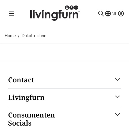
Ga naar de inhoud
NL
Home
/
Dakota-clone
Contact
Livingfurn
Consumenten
Socials