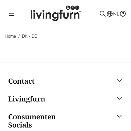
Ga naar de inhoud
NL
Home
/
DK - DE
Contact
Livingfurn
Consumenten
Socials