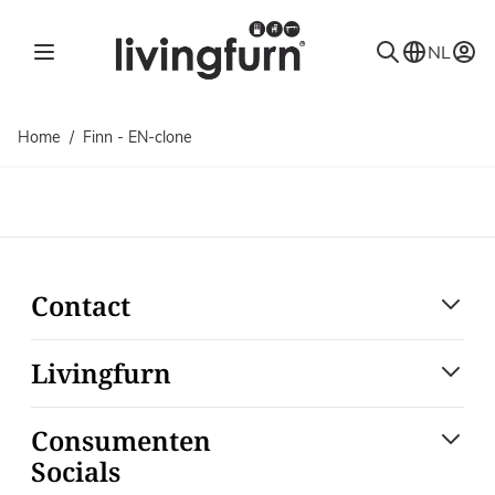
Ga naar de inhoud
NL
Home
/
Finn - EN-clone
Contact
Livingfurn
Consumenten
Socials