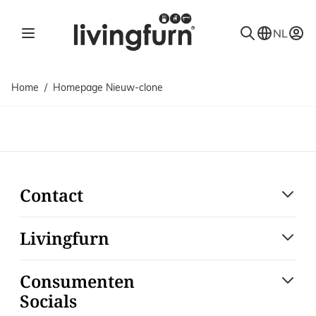
Ga naar de inhoud
NL
Home
/
Homepage Nieuw-clone
Contact
Livingfurn
Consumenten
Socials