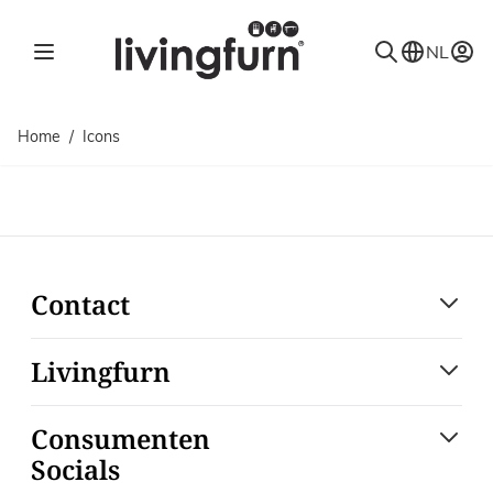
Ga naar de inhoud
NL
Home
/
Icons
Contact
Livingfurn
Consumenten
Socials