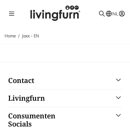
Ga naar de inhoud
NL
Home
/
Jaxx - EN
Contact
Livingfurn
Consumenten
Socials