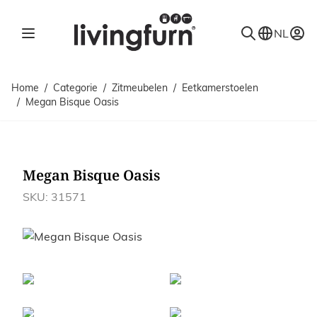
Ga naar de inhoud
NL
Home
/
Categorie
/
Zitmeubelen
/
Eetkamerstoelen
/
Megan Bisque Oasis
Megan Bisque Oasis
SKU: 31571
Afbeeldingen