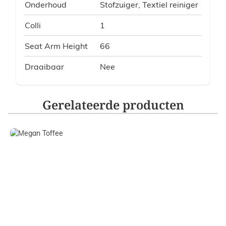
Onderhoud
Stofzuiger, Textiel reiniger
Colli
1
Seat Arm Height
66
Draaibaar
Nee
Gerelateerde producten
Navigating through the elements of the carousel is possible
Press to skip carousel
Press to go to carousel navigation