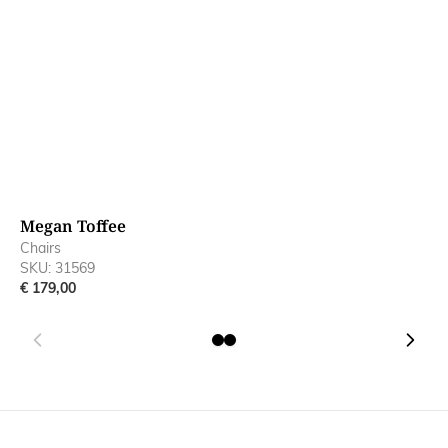
Megan Toffee
M
Chairs
C
SKU: 31569
S
€ 179,00
€