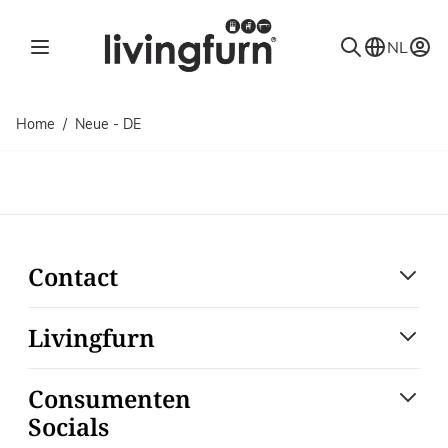
Ga naar de inhoud
NL
Home
/
Neue - DE
Contact
Livingfurn
Consumenten
Socials