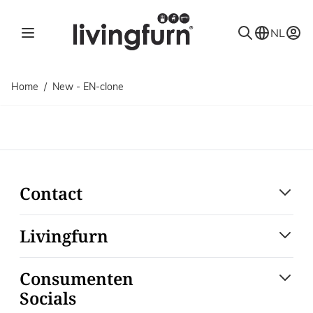
Ga naar de inhoud
NL
Home
/
New - EN-clone
Contact
Livingfurn
Consumenten
Socials