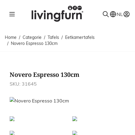
Ga naar de inhoud
NL
Home
/
Categorie
/
Tafels
/
Eetkamertafels
/
Novero Espresso 130cm
Novero Espresso 130cm
SKU: 31645
Afbeeldingen