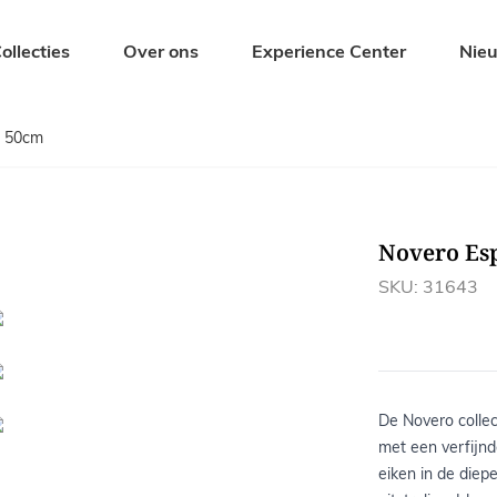
ollecties
Over ons
Experience Center
Nie
o 50cm
Zitmeubelen
Tuinmeubel
Eetkamerstoelen
Tuintafels
Barkrukken
Tuinbanken
Novero Es
s
Banken
Tuinstoelen
Krukjes en Hockers
Ligbedden
SKU: 31643
Fauteuils
Tuinsets
De Novero colle
met een verfijn
eiken in de diepe