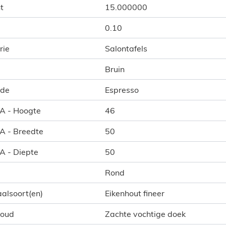
t
15.000000
0.10
rie
Salontafels
Bruin
ode
Espresso
 A - Hoogte
46
 A - Breedte
50
 A - Diepte
50
Rond
alsoort(en)
Eikenhout fineer
houd
Zachte vochtige doek