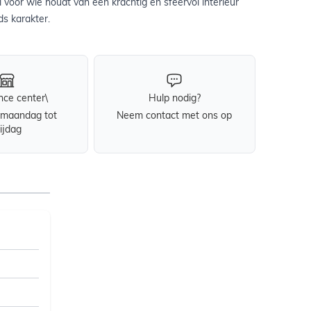
al voor wie houdt van een krachtig en sfeervol interieur
ds karakter.
nce center\
Hulp nodig?
maandag tot
Neem contact met ons op
rijdag