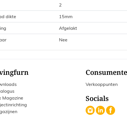
2
ad dikte
15mm
ing
Afgelakt
aar
Nee
vingfurn
Consument
wnloads
Verkooppunten
alogus
Socials
x Magazine
jectinrichting
gazijnen