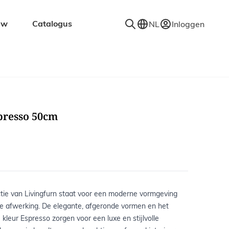
uw
Catalogus
NL
Inloggen
en
Accessoires
Decoratie
Kapstokken
presso 50cm
Spiegels
Vloerkleden
Verlichting
Wandplanken
ctie van Livingfurn staat voor een moderne vormgeving
de afwerking. De elegante, afgeronde vormen en het
 kleur Espresso zorgen voor een luxe en stijlvolle