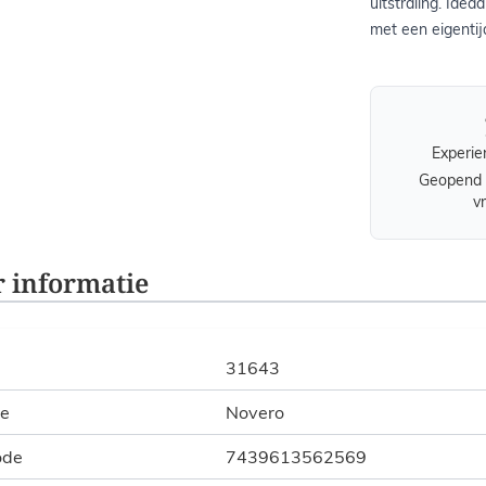
uitstraling. Idea
met een eigentij
Experie
Geopend 
v
 informatie
31643
ie
Novero
ode
7439613562569