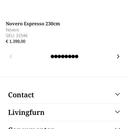
Novero Espresso 230cm
N
Novero
N
SKU: 31546
S
€ 1.399,00
€
Contact
Livingfurn