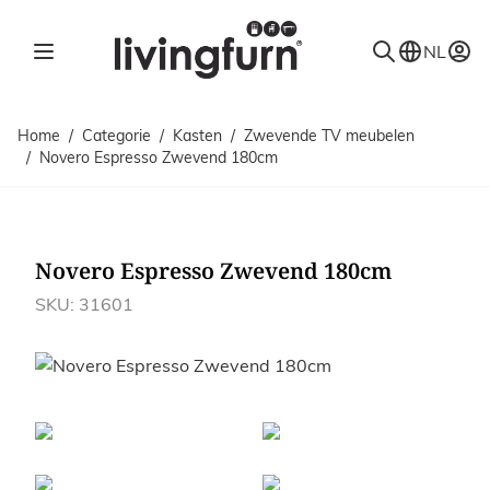
Ga naar de inhoud
NL
Home
/
Categorie
/
Kasten
/
Zwevende TV meubelen
/
Novero Espresso Zwevend 180cm
Novero Espresso Zwevend 180cm
SKU: 31601
Afbeeldingen